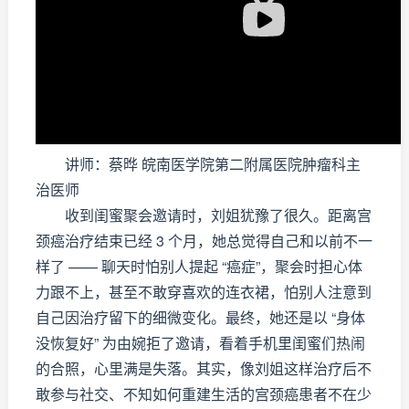
讲师：蔡晔 皖南医学院第二附属医院肿瘤科主
治医师
收到闺蜜聚会邀请时，刘姐犹豫了很久。距离宫
颈癌治疗结束已经 3 个月，她总觉得自己和以前不一
样了 —— 聊天时怕别人提起 “癌症”，聚会时担心体
力跟不上，甚至不敢穿喜欢的连衣裙，怕别人注意到
自己因治疗留下的细微变化。最终，她还是以 “身体
没恢复好” 为由婉拒了邀请，看着手机里闺蜜们热闹
的合照，心里满是失落。其实，像刘姐这样治疗后不
敢参与社交、不知如何重建生活的宫颈癌患者不在少