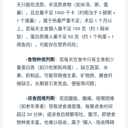
天只能吃流质、半流质食物（如米汤、粥、蛋
羹），且总量不足 1000 千卡（约相当于 3 碗粥 +
1 个蛋羹），属于热量严重不足；术后 1 个月以
上，若每天主食摄入量不足 150 克（约 1 碗米
饭）、蛋白质摄入量不足 50 克（约 1 个鸡蛋 + 1
两鱼肉），可能存在营养风险；
•
食物种类判断
：若每天饮食中只有主食和少
量蛋白质（如只吃粥和鸡蛋），缺乏蔬菜、水
果、奶制品，可能导致维生素、矿物质、膳食纤
维缺乏，长期易引发贫血、便秘等问题；
•
进食困难判断
：若因腹胀、腹痛、咀嚼困难
（如老年患者）导致进食速度慢、每餐进食时间
超过 30 分钟，或进食后频繁呕吐、腹泻，即使食
物种类丰富，也难以吸收，属于 “摄入 - 吸收障碍