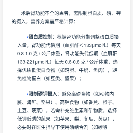
术后肾功能不全的患者，需限制蛋白质、磷、钾
的摄入，营养方案需严格计算：
•
蛋白质控制
：根据肾功能分期调整蛋白质摄
入量，肾功能代偿期（血肌酐＜133μmol/L）每天
0.8-1.0 克 / 公斤体重，肾功能失代偿期（血肌酐
133-221μmol/L）每天 0.6-0.8 克 / 公斤体重，选
择优质低蛋白食物（如鸡蛋、牛奶、鱼肉），避
免植物蛋白（如豆类、坚果）；
•
限制磷钾摄入
：避免高磷食物（如动物内
脏、海鲜、坚果）、高钾食物（如香蕉、橙子、
土豆、菠菜），若需补充维生素和矿物质，选择
低钾低磷的蔬果（如苹果、梨、冬瓜、黄瓜），
必要时在医生指导下使用磷结合剂（如碳酸