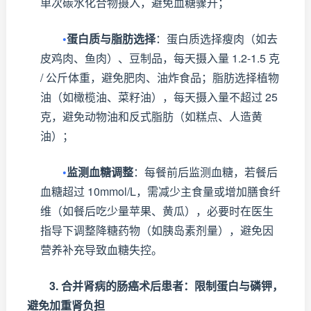
单次碳水化合物摄入，避免血糖骤升；
•
蛋白质与脂肪选择
：蛋白质选择瘦肉（如去
皮鸡肉、鱼肉）、豆制品，每天摄入量 1.2-1.5 克
/ 公斤体重，避免肥肉、油炸食品；脂肪选择植物
油（如橄榄油、菜籽油），每天摄入量不超过 25
克，避免动物油和反式脂肪（如糕点、人造黄
油）；
•
监测血糖调整
：每餐前后监测血糖，若餐后
血糖超过 10mmol/L，需减少主食量或增加膳食纤
维（如餐后吃少量苹果、黄瓜），必要时在医生
指导下调整降糖药物（如胰岛素剂量），避免因
营养补充导致血糖失控。
3. 合并肾病的肠癌术后患者：限制蛋白与磷钾，
避免加重肾负担