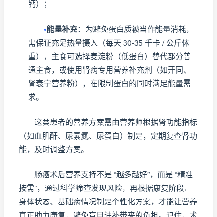
钙）；
•
能量补充
：为避免蛋白质被当作能量消耗，
需保证充足热量摄入（每天 30-35 千卡 / 公斤体
重），主食可选择麦淀粉（低蛋白）替代部分普
通主食，或使用肾病专用营养补充剂（如开同、
肾衰宁营养粉），在限制蛋白的同时满足能量需
求。
这类患者的营养方案需由营养师根据肾功能指标
（如血肌酐、尿素氮、尿蛋白）制定，定期复查肾功
能，及时调整方案。
肠癌术后营养支持不是 “越多越好”，而是 “精准
按需”，通过科学筛查发现风险，再根据康复阶段、
身体状态、基础病情况制定个性化方案，才能让营养
真正助力康复，避免盲目进补带来的负担。记住，术