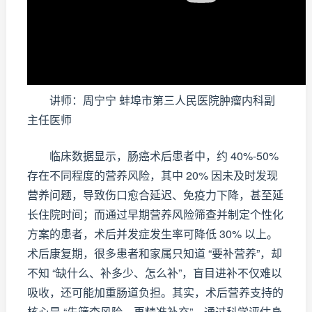
讲师：周宁宁 蚌埠市第三人民医院肿瘤内科副
主任医师
临床数据显示，肠癌术后患者中，约 40%-50%
存在不同程度的营养风险，其中 20% 因未及时发现
营养问题，导致伤口愈合延迟、免疫力下降，甚至延
长住院时间；而通过早期营养风险筛查并制定个性化
方案的患者，术后并发症发生率可降低 30% 以上。
术后康复期，很多患者和家属只知道 “要补营养”，却
不知 “缺什么、补多少、怎么补”，盲目进补不仅难以
吸收，还可能加重肠道负担。其实，术后营养支持的
核心是 “先筛查风险，再精准补充”，通过科学评估身