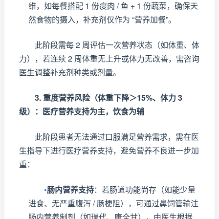
维，如每餐搭配 1 份瘦肉 / 鱼 + 1 份蔬菜，确保天
然食物的摄入，补充剂仅作为 “营养加餐”。
此阶段需每 2 周评估一次营养状态（如体重、体
力），若连续 2 周体重无上升或体力无改善，需咨询
医生调整补充剂种类或剂量。
3. 重度营养风险（体重下降＞15%、体力 3
级）：医疗营养支持为主，饮食为辅
此阶段患者无法通过口服满足营养需求，需在医
生指导下进行医疗营养支持，避免营养不良进一步加
重：
•
肠内营养支持
：若肠道功能尚存（如能少量
进食、无严重腹泻 / 肠梗阻），可通过鼻饲管输注
肠内营养制剂（如瑞代、康全甘），由医生根据